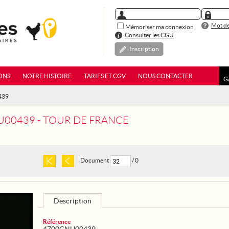
Mot de
Mémoriser ma connexion
Consulter les CGU
Inscription
ONS
NOTRE HISTOIRE
TARIFS ET CGV
NOUS CONTACTER
G
439
00439 - TOUR DE FRANCE
Document
/ 0
Description
Référence