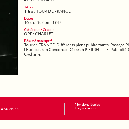
4700GNU00439
Titres
Titre :
TOUR DE FRANCE
Dates
1ère diffusion : 1947
Générique / Crédits
OPE
: CHARLET
Résumé descriptif
Tour de FRANCE. Différents plans publicitaires. Passage P
l'Etoile et à la Concorde. Départ à PIERREFITTE. Publicité. 
Cyclisme.
Mentions légales
English version
1 49 48 15 15