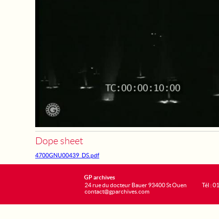
Dope sheet
4700GNU00439_DS.pdf
GP archives
24 rue du docteur Bauer 93400 St Ouen
Tél : 0
contact@gparchives.com