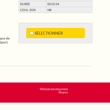
DURÉE
00:02:04
COUL. SON
NB
SÉLECTIONNER
lace de
Sport.
Website development
Skopus