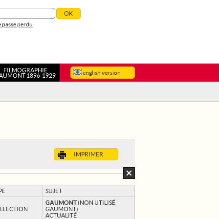
 passe perdu
FILMOGRAPHIE
english version
AUMONT 1896-1929
IMPRIMER
PE
SUJET
GAUMONT
(NON UTILISÉ
LLECTION
GAUMONT)
ACTUALITÉ