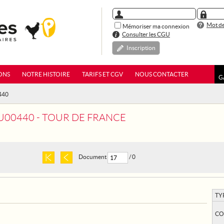
Mot de
Mémoriser ma connexion
Consulter les CGU
Inscription
ONS
NOTRE HISTOIRE
TARIFS ET CGV
NOUS CONTACTER
G
440
00440 - TOUR DE FRANCE
Document
/ 0
TY
CO