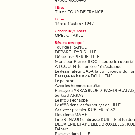
4700GNU00440
Titres
Titre :
TOUR DE FRANCE
Dates
1ère diffusion : 1947
Générique / Crédits
OPE
: CHARLET
Résumé descriptif
Tour de FRANCE
DEPART : PARIS LILLE
Départ de PIERREFITTE
Monsieur Pierre BLOCH coupe le ruban tri
A ECOUEN, le numéro 16 s'échappe
Le dessinateur CASA fait un croquis du nu
Passage en haut de DOULLENS
Le peloton
Avec les hommes de tête
Passage à ARRAS (NORD, PAS-DE-CALAIS
Sortie d'ARRAS
Le n°83 s'échappe
Le n°83 dans les faubourgs de LILLE
Arrivée : premier KUBLER, n° 32
Deuxième MAHE
Line RENAUD embrasse KUBLER et lui donn
DEUXIEME ETAPE LILLE BRUXELLES : KUBLE
Départ
Passage dans LILLE