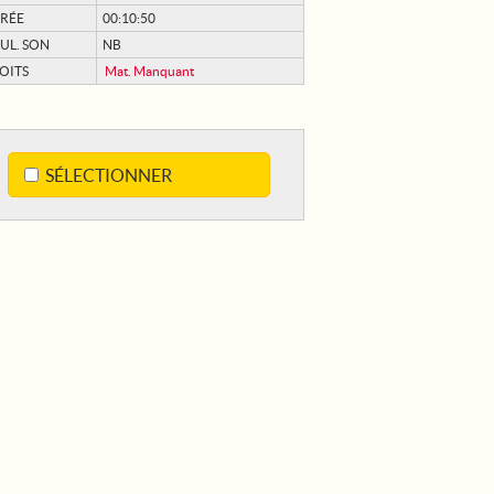
RÉE
00:10:50
UL. SON
NB
OITS
Mat. Manquant
SÉLECTIONNER