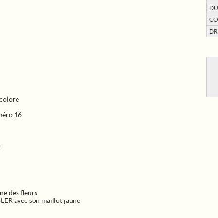
DU
CO
DR
colore
méro 16
)
e des fleurs
R avec son maillot jaune