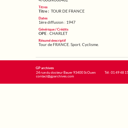
4700GNU00462
Titres
Titre :
TOUR DE FRANCE
Dates
1ère diffusion : 1947
Générique / Crédits
OPE
: CHARLET
Résumé descriptif
Tour de FRANCE. Sport. Cyclisme.
GP archives
24 rue du docteur Bauer 93400 St Ouen
Tél : 01 49 48 1
contact@gparchives.com