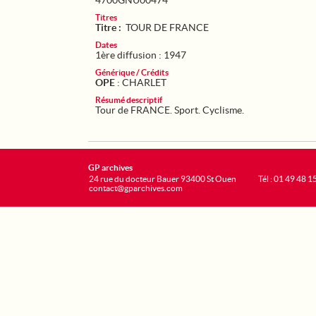
4700GNU00474
Titres
Titre :
TOUR DE FRANCE
Dates
1ère diffusion : 1947
Générique / Crédits
OPE
: CHARLET
Résumé descriptif
Tour de FRANCE. Sport. Cyclisme.
GP archives
24 rue du docteur Bauer 93400 St Ouen
Tél : 01 49 48 1
contact@gparchives.com