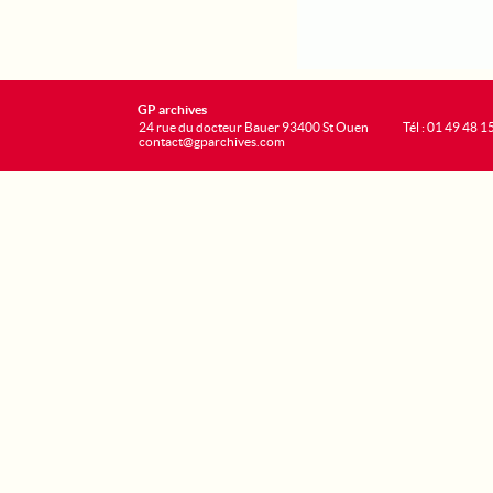
GP archives
24 rue du docteur Bauer 93400 St Ouen
Tél : 01 49 48 1
contact@gparchives.com