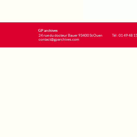
GP archives
24 rue du docteur Bauer 93400 St Ouen
Tél : 01 49 48 1
contact@gparchives.com