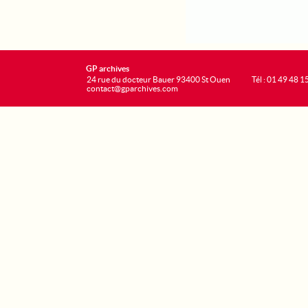
GP archives
24 rue du docteur Bauer 93400 St Ouen
Tél : 01 49 48 1
contact@gparchives.com