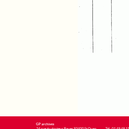
GP archives
24 rue du docteur Bauer 93400 St Ouen
Tél : 01 49 48 1