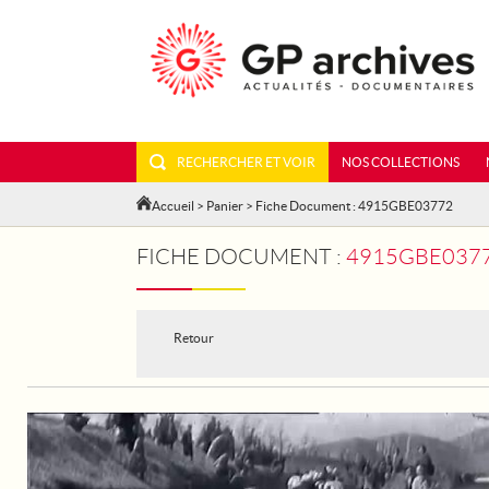
RECHERCHER ET VOIR
NOS COLLECTIONS
Accueil
>
Panier
> Fiche Document : 4915GBE03772
FICHE DOCUMENT :
4915GBE03772
Retour