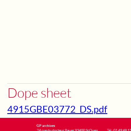
Dope sheet
4915GBE03772_DS.pdf
GP archives
24 rue du docteur Bauer 93400 St Ouen
Tél : 01 49 48 1