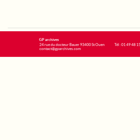
GP archives
24 rue du docteur Bauer 93400 St Ouen
Tél : 01 49 48 1
contact@gparchives.com