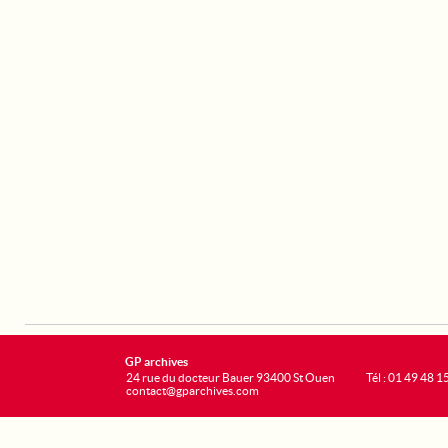
GP archives
24 rue du docteur Bauer 93400 St Ouen
Tél : 01 49 48 1
contact@gparchives.com