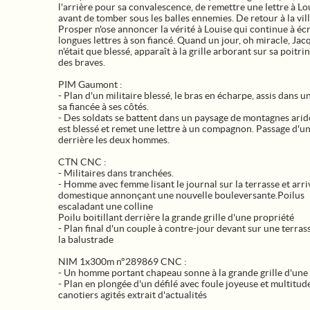
l'arrière pour sa convalescence, de remettre une lettre à Lo
avant de tomber sous les balles ennemies. De retour à la vill
Prosper n'ose annoncer la vérité à Louise qui continue à écr
longues lettres à son fiancé. Quand un jour, oh miracle, Jac
n'était que blessé, apparaît à la grille arborant sur sa poitrin
des braves.
PIM Gaumont :
- Plan d'un militaire blessé, le bras en écharpe, assis dans un
sa fiancée à ses côtés.
- Des soldats se battent dans un paysage de montagnes aride
est blessé et remet une lettre à un compagnon. Passage d'un
derrière les deux hommes.
CTN CNC :
- Militaires dans tranchées.
- Homme avec femme lisant le journal sur la terrasse et arr
domestique annonçant une nouvelle bouleversante.Poilus
escaladant une colline
Poilu boitillant derrière la grande grille d'une propriété
- Plan final d'un couple à contre-jour devant sur une terras
la balustrade
NIM 1x300m n°289869 CNC :
- Un homme portant chapeau sonne à la grande grille d'une 
- Plan en plongée d'un défilé avec foule joyeuse et multitud
canotiers agités extrait d'actualités