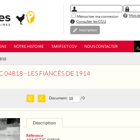
Mot de
Mémoriser ma connexion
Consulter les CGU
Inscription
ONS
NOTRE HISTOIRE
TARIFS ET CGV
NOUS CONTACTER
G
4818
 04818 - LES FIANCÉS DE 1914
Document
/ 0
Description
Référence