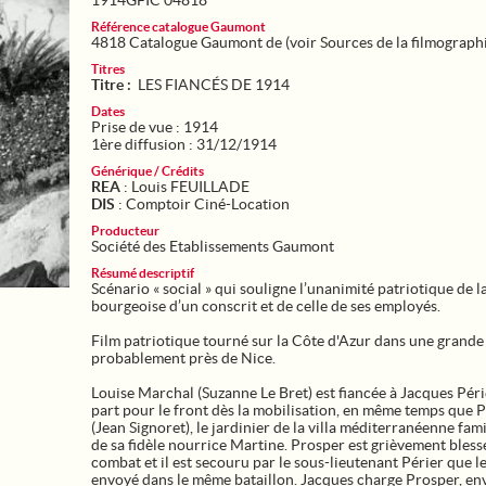
1914GFIC 04818
Référence catalogue Gaumont
4818 Catalogue Gaumont de (voir Sources de la filmograph
Titres
Titre :
LES FIANCÉS DE 1914
Dates
Prise de vue : 1914
1ère diffusion : 31/12/1914
Générique / Crédits
REA
: Louis FEUILLADE
DIS
: Comptoir Ciné-Location
Producteur
Société des Etablissements Gaumont
Résumé descriptif
Scénario « social » qui souligne l’unanimité patriotique de l
bourgeoise d’un conscrit et de celle de ses employés.
Film patriotique tourné sur la Côte d'Azur dans une grande 
probablement près de Nice.
Louise Marchal (Suzanne Le Bret) est fiancée à Jacques Péri
part pour le front dès la mobilisation, en même temps que 
(Jean Signoret), le jardinier de la villa méditerranéenne famili
de sa fidèle nourrice Martine. Prosper est grièvement bless
combat et il est secouru par le sous-lieutenant Périer que l
envoyé dans le même bataillon. Jacques charge Prosper, en