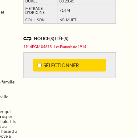
DURÉE
00:23:45
MÉTRAGE
714 M
ie)
D'ORIGINE
COUL. SON
NB MUET
NOTICE(S) LIÉE(S)
1914FGM 04818 - Les Fiancés de 1914
SÉLECTIONNER
a famille
villa
er qui
Prosper
ale, fils
é au
e hasard à
voyé à