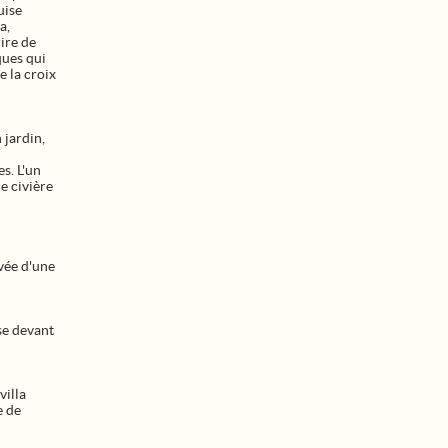
uise
a,
ire de
ques qui
e la croix
 jardin,
s. L'un
e civière
ivée d'une
se devant
villa
e de