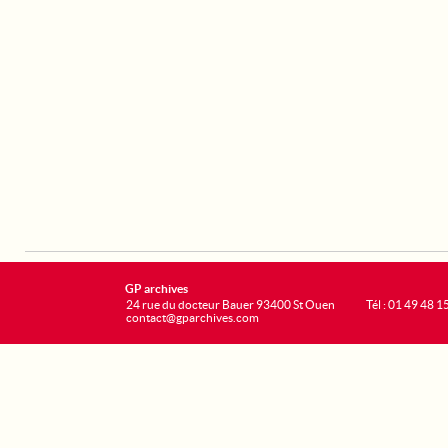
GP archives
24 rue du docteur Bauer 93400 St Ouen
Tél : 01 49 48 1
contact@gparchives.com