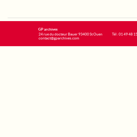
GP archives
24 rue du docteur Bauer 93400 St Ouen
Tél : 01 49 48 1
contact@gparchives.com