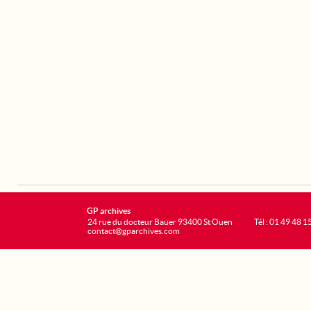
GP archives
24 rue du docteur Bauer 93400 St Ouen
Tél : 01 49 48 1
contact@gparchives.com