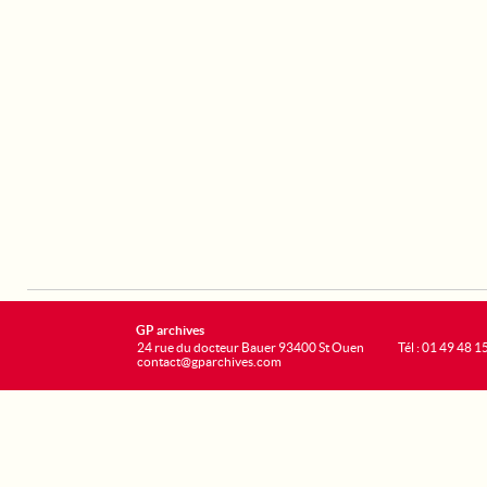
GP archives
24 rue du docteur Bauer 93400 St Ouen
Tél : 01 49 48 1
contact@gparchives.com