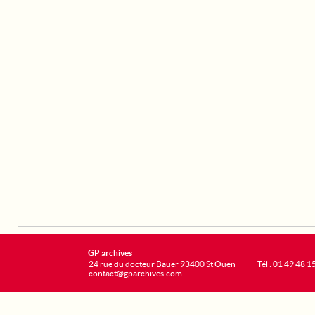
GP archives
24 rue du docteur Bauer 93400 St Ouen
Tél : 01 49 48 1
contact@gparchives.com