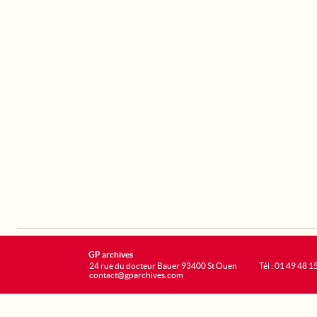
GP archives
24 rue du docteur Bauer 93400 St Ouen
Tél : 01 49 48 1
contact@gparchives.com