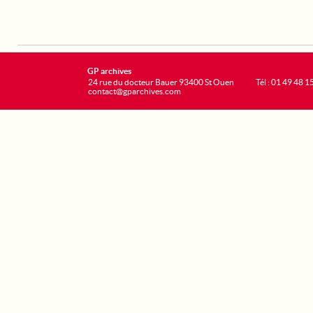
GP archives
24 rue du docteur Bauer 93400 St Ouen
Tél : 01 49 48 1
contact@gparchives.com