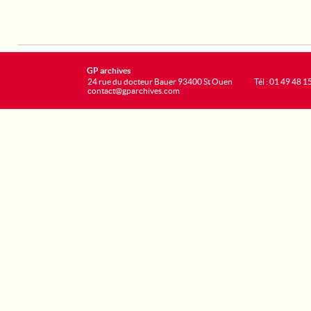
GP archives
24 rue du docteur Bauer 93400 St Ouen
Tél : 01 49 48 1
contact@gparchives.com