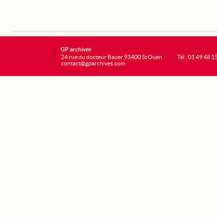
GP archives
24 rue du docteur Bauer 93400 St Ouen
Tél : 01 49 48 1
contact@gparchives.com