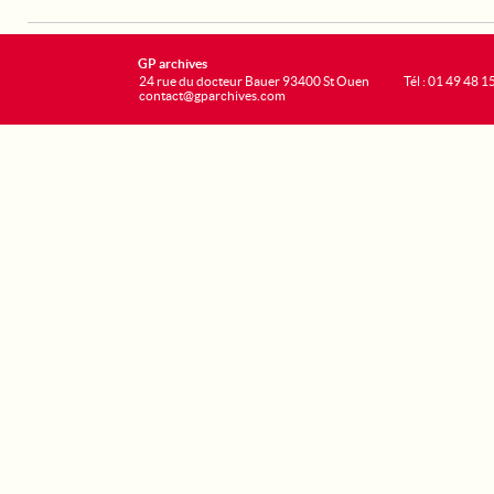
GP archives
24 rue du docteur Bauer 93400 St Ouen
Tél : 01 49 48 1
contact@gparchives.com