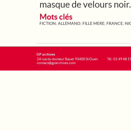
masque de velours noir.
Mots clés
FICTION
;
ALLEMAND
;
FILLE MERE
;
FRANCE
;
NI
GP archives
24 rue du docteur Bauer 93400 St Ouen
Tél : 01 49 48 1
contact@gparchives.com