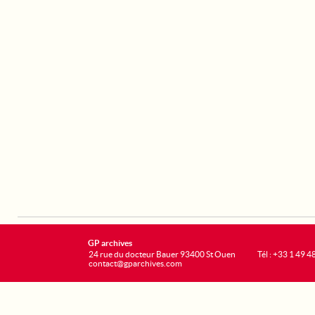
GP archives
24 rue du docteur Bauer 93400 St Ouen
Tél : +33 1 49 4
contact@gparchives.com