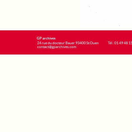
GP archives
24 rue du docteur Bauer 93400 St Ouen
Tél : 01 49 48 1
contact@gparchives.com