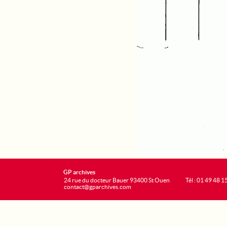
GP archives
24 rue du docteur Bauer 93400 St Ouen
Tél : 01 49 48 1
contact@gparchives.com