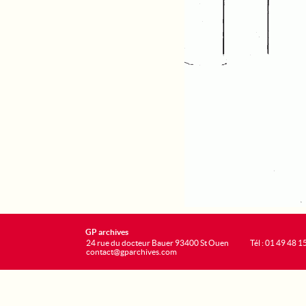
GP archives
24 rue du docteur Bauer 93400 St Ouen
Tél : 01 49 48 1
contact@gparchives.com