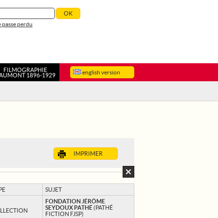
 passe perdu
FILMOGRAPHIE
english version
AUMONT 1896-1929
IMPRIMER
PE
SUJET
FONDATION JÉRÔME
SEYDOUX PATHÉ
(PATHÉ
LLECTION
FICTION FJSP)