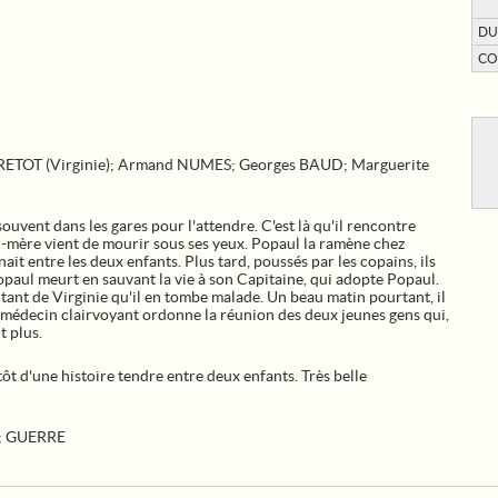
DU
CO
D
 CRETOT (Virginie); Armand NUMES; Georges BAUD; Marguerite
souvent dans les gares pour l'attendre. C'est là qu'il rencontre
nd-mère vient de mourir sous ses yeux. Popaul la ramène chez
t entre les deux enfants. Plus tard, poussés par les copains, ils
opaul meurt en sauvant la vie à son Capitaine, qui adopte Popaul.
 tant de Virginie qu'il en tombe malade. Un beau matin pourtant, il
médecin clairvoyant ordonne la réunion des deux jeunes gens qui,
t plus.
tôt d'une histoire tendre entre deux enfants. Très belle
;
GUERRE