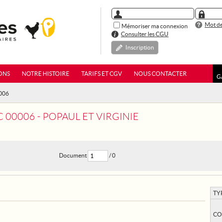
Mot de
Mémoriser ma connexion
Consulter les CGU
Inscription
ONS
NOTRE HISTOIRE
TARIFS ET CGV
NOUS CONTACTER
G
0006
 00006 - POPAUL ET VIRGINIE
Document
/ 0
TY
CO