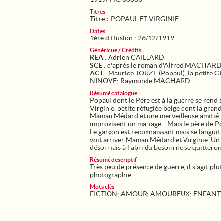
Titres
Titre :
POPAUL ET VIRGINIE
Dates
1ère diffusion : 26/12/1919
Générique / Crédits
REA
: Adrien CAILLARD
SCE
: d'après le roman d'Alfred MACHAR
ACT
: Maurice TOUZE (Popaul); la petite
NINOVE; Raymonde MACHARD
Résumé catalogue
Popaul dont le Père est à la guerre se rend 
Virginie, petite réfugiée belge dont la gra
Maman Médard et une merveilleuse amitié nai
improvisent un mariage... Mais le père de P
Le garçon est reconnaissant mais se languit
voit arriver Maman Médard et Virginie. Un 
désormais à l'abri du besoin ne se quitteron
Résumé descriptif
Très peu de présence de guerre, il s'agit plu
photographie.
Mots clés
FICTION
;
AMOUR
;
AMOUREUX
;
ENFANT