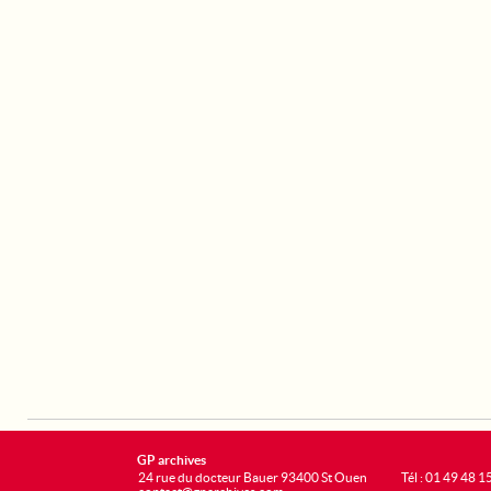
GP archives
24 rue du docteur Bauer 93400 St Ouen
Tél : 01 49 48 1