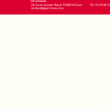
GP archives
24 rue du docteur Bauer 93400 St Ouen
Tél : 01 49 48 1
contact@gparchives.com