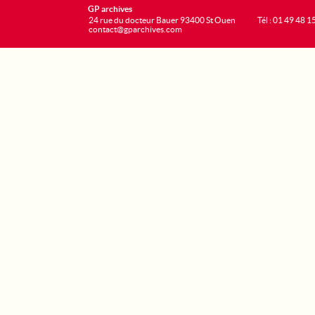
GP archives
24 rue du docteur Bauer 93400 St Ouen
Tél : 01 49 48 1
contact@gparchives.com