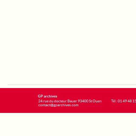
GP archives
24 rue du docteur Bauer 93400 St Ouen
Tél : 01 49 48 1
contact@gparchives.com