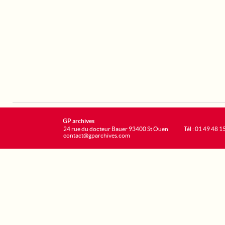
GP archives
24 rue du docteur Bauer 93400 St Ouen
Tél : 01 49 48 1
contact@gparchives.com