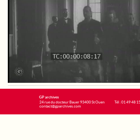
GP archives
24 rue du docteur Bauer 93400 St Ouen
Tél : 01 49 48 1
contact@gparchives.com