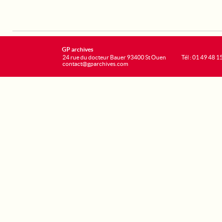
GP archives
24 rue du docteur Bauer 93400 St Ouen
Tél : 01 49 48 1
contact@gparchives.com