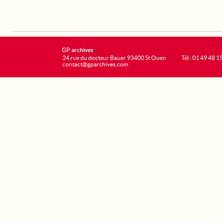
GP archives
24 rue du docteur Bauer 93400 St Ouen
Tél : 01 49 48 1
contact@gparchives.com