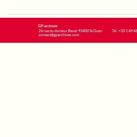
GP archives
24 rue du docteur Bauer 93400 St Ouen
Tél : +33 1 49 4
contact@gparchives.com