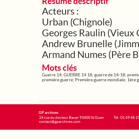
Résumé descriptif
Acteurs :
Urban (Chignole)
Georges Raulin (Vieux 
Andrew Brunelle (Jimm
Armand Numes (Père Ba
Mots clés
Guerre 14
;
GUERRE 14 18
;
guerre de 14-18
;
premi
première guerre
;
Première guerre mondiale
;
1ère 
GP archives
24 rue du docteur Bauer 93400 St Ouen
Tél : 01 49 48 1
contact@gparchives.com