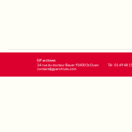
GP archives
24 rue du docteur Bauer 93400 St Ouen
Tél : 01 49 48 1
contact@gparchives.com