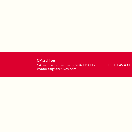
GP archives
24 rue du docteur Bauer 93400 St Ouen
Tél : 01 49 48 1
contact@gparchives.com