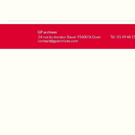
GP archives
24 rue du docteur Bauer 93400 St Ouen
Tél : 01 49 48 1
contact@gparchives.com