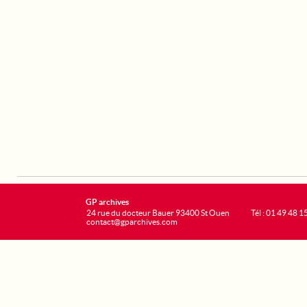
GP archives
24 rue du docteur Bauer 93400 St Ouen
Tél : 01 49 48 1
contact@gparchives.com