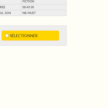
FICTION
RÉE
00:43:30
UL. SON
NB MUET
SÉLECTIONNER