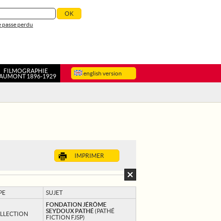
 passe perdu
FILMOGRAPHIE
english version
AUMONT 1896-1929
IMPRIMER
PE
SUJET
FONDATION JÉRÔME
SEYDOUX PATHÉ
(PATHÉ
LLECTION
FICTION FJSP)