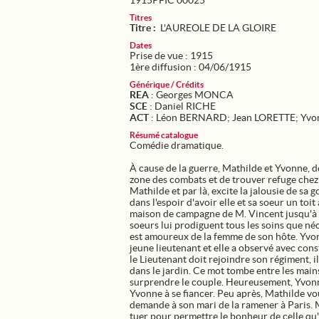
1915PFIC 00025
Titres
Titre :
L'AUREOLE DE LA GLOIRE
Dates
Prise de vue : 1915
1ère diffusion : 04/06/1915
Générique / Crédits
REA
: Georges MONCA
SCE
: Daniel RICHE
ACT
: Léon BERNARD; Jean LORETTE; Yv
Résumé catalogue
Comédie dramatique.
À cause de la guerre, Mathilde et Yvonne, d
zone des combats et de trouver refuge chez
Mathilde et par là, excite la jalousie de s
dans l'espoir d'avoir elle et sa soeur un toi
maison de campagne de M. Vincent jusqu'à c
soeurs lui prodiguent tous les soins que néc
est amoureux de la femme de son hôte. Yvonn
jeune lieutenant et elle a observé avec con
le Lieutenant doit rejoindre son régiment, i
dans le jardin. Ce mot tombe entre les main
surprendre le couple. Heureusement, Yvonn
Yvonne à se fiancer. Peu après, Mathilde vou
demande à son mari de la ramener à Paris. M
tuer pour permettre le bonheur de celle qu'