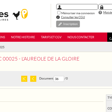
Mot de
Mémoriser ma connexion
Consulter les CGU
Inscription
ONS
NOTRE HISTOIRE
TARIFS ET CGV
NOUS CONTACTER
G
0025
 00025 - L'AUREOLE DE LA GLOIRE
Document
/ 0
TY
CO