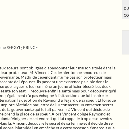
DU
CO
onne SERGYL; PRINCE
eux soeurs, sont obligées d'abandonner leur maison située dans la
 leur protecteur, M. Vincent. Ce dernier tombe amoureux de
a gouvernante. Mathilde cependant n'aime pas son protecteur mais
t accepte de l'épouser. Ils passent une existence paisible dans la
e que la guerre leur emmène un jeune officier blessé. Les deux
essite son état. Il recouvre enfin la santé mais pour découvrir qu'il
e, également n'a pas échappé à l'attraction que lui inspire le
sternation la dévotion de Raymond à l'égard de sa soeur. Et lorsque
l implore Mathilde par lettre de lui consacrer un entretien secret
s de la gouvernante qui le fait parvenir à Vincent qui décide de
e prend la place de sa soeur. Alors Vincent oblige Raymond et
lant s'éloigner de cet endroit qui lui rappelle trop de souvenirs
ais là, Vincent découvre le secret de sa femme et il décide de se
il adore. Mathilde l'en empêche et à cette occasion s'aperçoit que