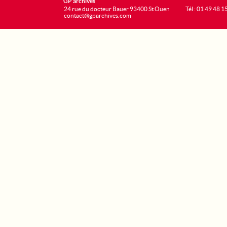
GP archives
24 rue du docteur Bauer 93400 St Ouen
Tél : 01 49 48 1
contact@gparchives.com