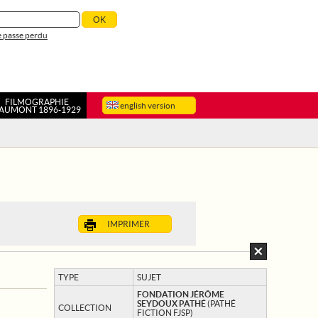
 passe perdu
FILMOGRAPHIE
english version
AUMONT 1896-1929
IMPRIMER
TYPE
SUJET
FONDATION JÉRÔME
SEYDOUX PATHÉ
(PATHÉ
COLLECTION
FICTION FJSP)