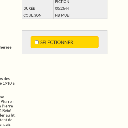
FICTION
DURÉE
00:13:44
COUL. SON
NB MUET
SÉLECTIONNER
hérèse
ns des
e 1910 à
une
 Pierre :
e Pierre
 à Bébé
er au lit.
rtent de
rançais