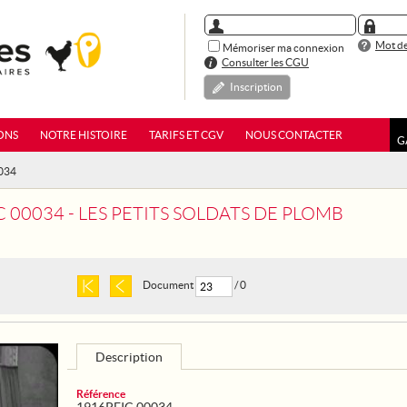
Mot de
Mémoriser ma connexion
Consulter les CGU
Inscription
ONS
NOTRE HISTOIRE
TARIFS ET CGV
NOUS CONTACTER
G
0034
 00034 - LES PETITS SOLDATS DE PLOMB
Document
/ 0
Description
Référence