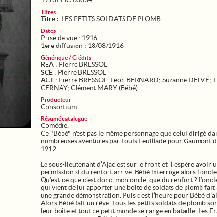
1916PFIC 00034
Titres
Titre :
LES PETITS SOLDATS DE PLOMB
Dates
Prise de vue : 1916
1ère diffusion : 18/08/1916
Générique / Crédits
REA
: Pierre BRESSOL
SCE
: Pierre BRESSOL
ACT
: Pierre BRESSOL; Léon BERNARD; Suzanne DELVÉ; T
CERNAY; Clément MARY (Bébé)
Producteur
Consortium
Résumé catalogue
Comédie.
Ce "Bébé" n'est pas le même personnage que celui dirigé da
nombreuses aventures par Louis Feuillade pour Gaumont d
1912.
Le sous-lieutenant d’Ajac est sur le front et il espère avoir 
permission si du renfort arrive. Bébé interroge alors l’oncle
Qu’est-ce que c’est donc, mon oncle, que du renfort ? L’oncl
qui vient de lui apporter une boîte de soldats de plomb fait
une grande démonstration. Puis c’est l’heure pour Bébé d’all
Alors Bébé fait un rêve. Tous les petits soldats de plomb so
leur boîte et tout ce petit monde se range en bataille. Les F