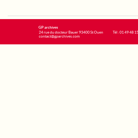
GP archives
24 rue du docteur Bauer 93400 St Ouen
Tél : 01 49 48 1
contact@gparchives.com