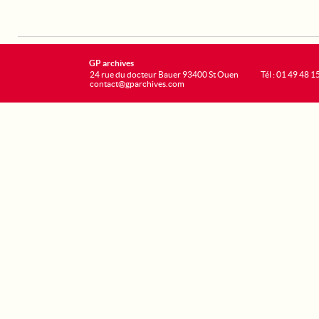
GP archives
24 rue du docteur Bauer 93400 St Ouen
Tél : 01 49 48 1
contact@gparchives.com