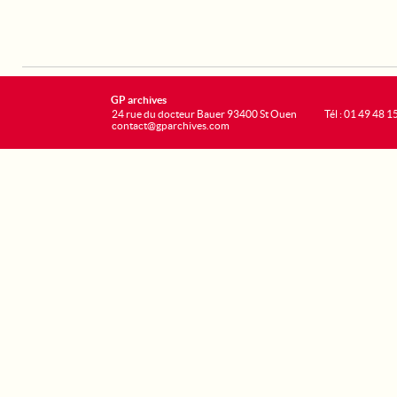
GP archives
24 rue du docteur Bauer 93400 St Ouen
Tél : 01 49 48 1
contact@gparchives.com