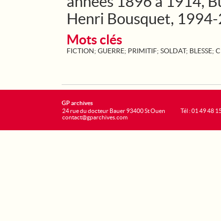
années 1896 à 1914, Bu
Henri Bousquet, 1994-
Mots clés
FICTION
;
GUERRE
;
PRIMITIF
;
SOLDAT
;
BLESSE
;
C
GP archives
24 rue du docteur Bauer 93400 St Ouen
Tél : 01 49 48 1
contact@gparchives.com