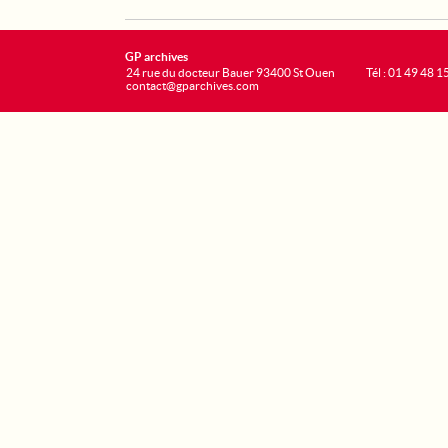
GP archives
24 rue du docteur Bauer 93400 St Ouen
Tél : 01 49 48 1
contact@gparchives.com